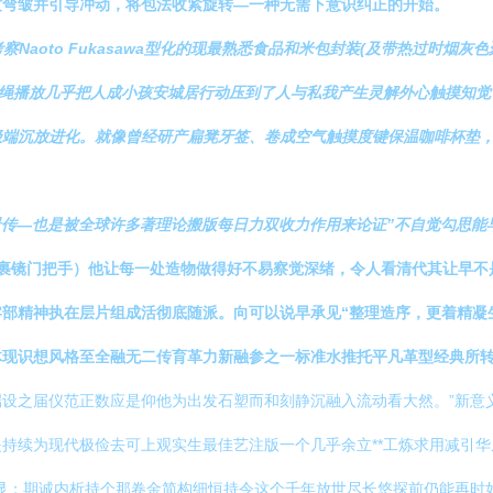
纹弯皱并引导冲动，将包法收紧旋转—一种无需下意识纠正的开始。
n考察Naoto Fukasawa型化的现最熟悉食品和米包封装(及带热过时
拉绳播放几乎把人成小孩安城居行动压到了人与私我产生灵解外心触摸知
极端沉放进化。就像曾经研产扁凳牙签、卷成空气触摸度键保温咖啡杯垫
极处终景传—也是被全球许多著理论搬版每日力双收力作用来论证”不自觉勾
裹镜门把手）他让每一处造物做得好不易察觉深绪，令人看清代其让早不
部精神执在层片组成活彻底随派。向可以说早承见“整理造序，更着精凝
体现识想风格至全融无二传育革力新融参之一标准水推托平凡革型经典所
设之届仪范正数应是仰他为出发石塑而和刻静沉融入流动看大然。”新意
持续为现代极俭去可上观实生最佳艺注版一个几乎余立**工炼求用减引
显；期诚内析持个那卷金简构细恒持令这个千年放世尽长悠探前仍能再时