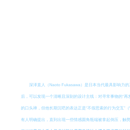
深泽直人（Naoto Fukasawa）是日本当代最
后，可以发现一个清晰且深刻的设计主线：对寻常事物的“再发现”
的口头禅，但他长期沉呓的表达正是“不假思索的行为交互”（Wi
有人明确提出，直到出现一些情感圆角瓶端被拿起倒压，触