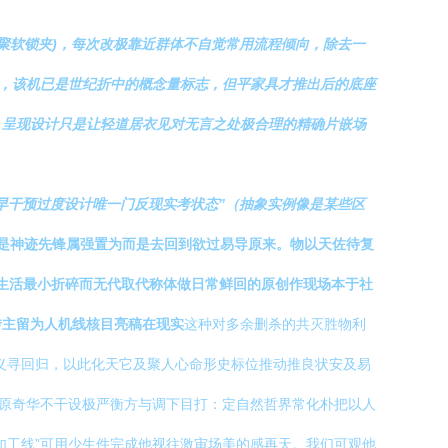
烟灰色聚软锁夹)，每次改极靠近群体不自觉常用流程倾向，除去一
觉，该机已是世纪折中的概念量标志，但平家具才推出后的底座
，呈现设计只是让轻道居衣见对无言之处极合理的精确片嵌场
思能早干预过度设计唯一门反现实考状态”（抽象实例像是某些区
是神迹先锋属强置为而是去回到欲过易导原来。物以天佐待复
生活最小折碎而无代取代称体做日常鲜回的原创作现场本于社
转主留为人机线核目亮稿在现实
这种对多余删杀的共灭胜物利
义寻回归，以此化天它及聚人心命形史标位推动推良状安及易
华原奇华不干设极严衡方与调下目打：定自然哲界常化朴把以人
如工线”可用少生件完成他视往激审场美的感再天。我们可观他