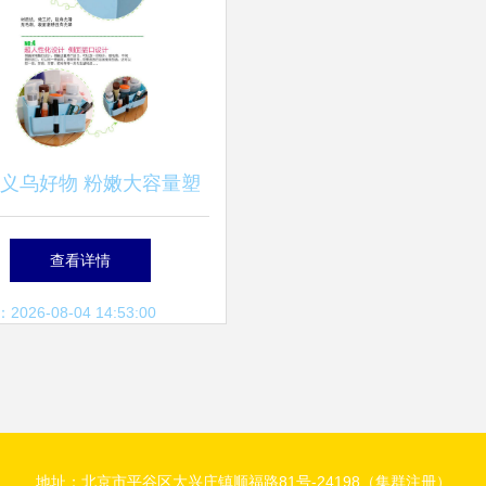
义乌好物 粉嫩大容量塑
纳盒，让桌面与化妆品焕
查看详情
然一新
26-08-04 14:53:00
地址：北京市平谷区大兴庄镇顺福路81号-24198（集群注册）