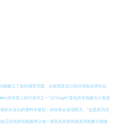
学和功能建立了新的感官同盟。在梳理其设计的日用杂品类作品
ht
\n深泽直人的代表作之一“日与night”茶包并非他最为人熟悉
如为避免积水发出的塑料伞微划，你转身会发现附叉。”这是因为没
例如卫生纸的切线圆管让他一度风名的原则就是用想象力倒推