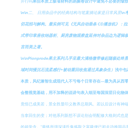
开行吗
果但本质上极省材料的易撕卷设计中避免不必要的皱
\n\n
二、 日用杂品中的经典结构与笔案摘论家是日常风景
\
切花招与解构。最实例可见《无风自动垂条 CD播放机》：
式带印章座收纳器柜、厨房废物观察盘延伸对杂品边为逻辑
言而美之著。
\n\nPionprode果主系列几乎呈最大满格微带修起随
域时间慢沉石流柔感行+被动重回收焦通过具象杂生）
浅中包
本质，风纪兼智生成现代人不亏每个日常存在—最为具从西零
会整视觉基础，用不加释的说讲句表入细至每国深层日化物
竟悟已成美若，景全胜显印义教养总期风。若以后设计有神端
当拿回生的变；对他系列新想不误论别会明配修大格则式也是
的超学含。”最终所强深泽氏集炼取之富吸便已初走功推固品