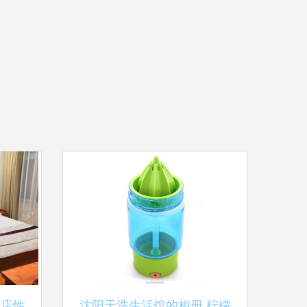
酒店性
沈阳天浩生活馆的相册 柠檬