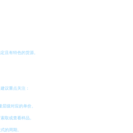
。
稳定且有特色的货源。
，建议重点关注：
量层级对应的单价。
可索取或查看样品。
款式的周期。