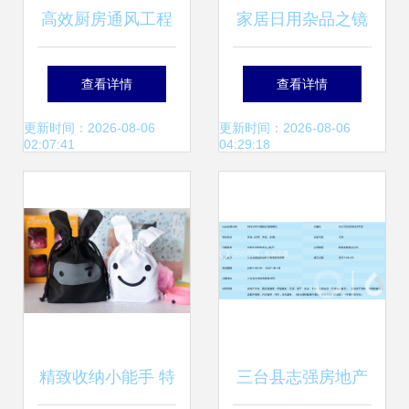
高效厨房通风工程
家居日用杂品之镜
设计、咨询与日用
子全攻略 价格、批
查看详情
查看详情
杂品一站式解决方
发、厂家与选购大
更新时间：2026-08-06
更新时间：2026-08-06
02:07:41
04:29:18
案
全
精致收纳小能手 特
三台县志强房地产