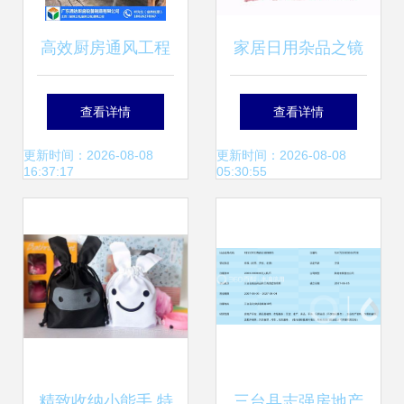
高效厨房通风工程
家居日用杂品之镜
设计、咨询与日用
子全攻略 价格、批
查看详情
查看详情
杂品一站式解决方
发、厂家与选购大
更新时间：2026-08-08
更新时间：2026-08-08
16:37:17
05:30:55
案
全
精致收纳小能手 特
三台县志强房地产