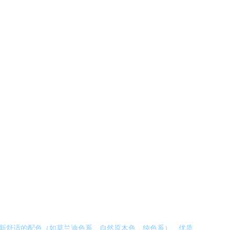
清新舒适的配色（如莫兰迪色系、自然原木色、纯色系）、优质