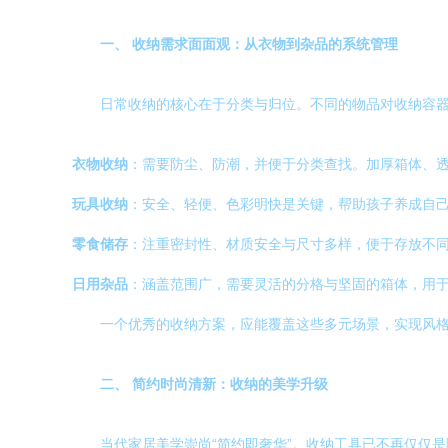
一、 收纳需求面面观：从衣物到杂品的系统管理
日常收纳的核心在于分类与归位。不同的物品对收纳容
衣物收纳
：需要防尘、防潮，并便于分类查找。加厚箱体、
玩具收纳
：安全、轻便、色彩明快是关键，帮助孩子养成自
零食储存
：注重密封性、材质安全与尺寸多样，便于存放不
日用杂品
：涵盖范围广，需要灵活的分格与坚固的箱体，用
一个优秀的收纳方案，应能覆盖这些多元场景，实现风
二、 简约时尚清新：收纳的美学升级
当代家居美学崇尚“简约即奢华”。收纳工具已不再仅仅