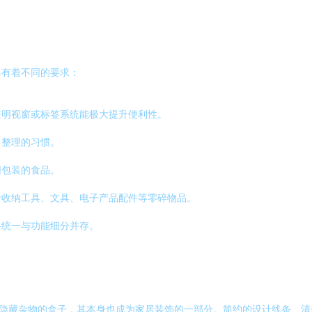
器有着不同的要求：
透明视窗或标签系统能极大提升便利性。
己整理的习惯。
同包装的食品。
于收纳工具、文具、电子产品配件等零碎物品。
格统一与功能细分并存。
是隐藏杂物的盒子，其本身也成为家居装饰的一部分。简约的设计线条、