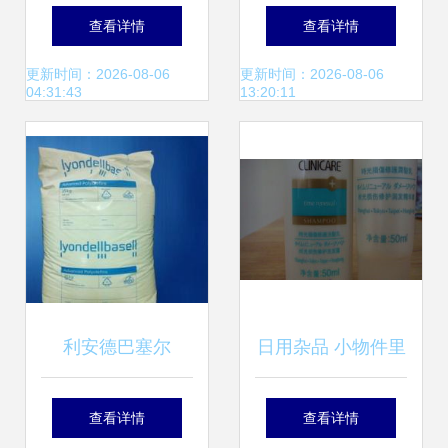
中的日用杂品温暖
销社开展“大手牵小
查看详情
查看详情
画卷
手”关爱特殊儿童公
更新时间：2026-08-06
更新时间：2026-08-06
04:31:43
13:20:11
益活动，日用杂品
暖心相伴
利安德巴塞尔
日用杂品 小物件里
Hostalen ACP
的大生活
查看详情
查看详情