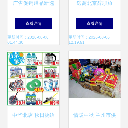
广告促销赠品新选
逃离北京辞职旅
择 套装饭盒+水
行,1万公里西藏自
查看详情
查看详情
壶，深圳厂家直供
驾(已完结)_标致
更新时间：2026-08-06
更新时间：2026-08-06
01:44:30
12:19:51
的实用礼遇
308论坛_手机汽车
之家
中华北店 秋日物语
情暖中秋 兰州市供