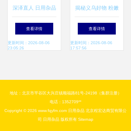
深泽直人 日用杂品
揭秘义乌好物 粉嫩
中的设计哲人
大容量塑料收纳
查看详情
查看详情
盒，让桌面与化妆
更新时间：2026-08-06
更新时间：2026-08-06
23:05:26
17:57:56
品焕然一新
地址：北京市平谷区大兴庄镇顺福路81号-24198（集群注册）
电话：1352709**
Copyright © 2026
www.fqyfm.com
日用杂品
北京程宏达商贸有限公
司
日用杂品
版权所有
Sitemap