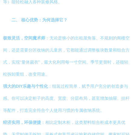
等）能轻松融入各种装修风格。
二、 核心优势：为何选择它？
极致灵活，空间魔术师
：无论是狭小的出租屋角落、不规则的阁楼空
间，还是需要分区收纳的儿童房，它都能通过调整板块数量和组合方
式，实现“量体裁衣”，最大化利用每一寸空间。季节更替时，还能轻
松拆卸重组，改变用途。
强大的DIY乐趣与个性化
：组装过程简单，赋予用户充分的创造参与
感。你可以决定柜子的高度、宽度、分层布局，甚至增加抽屉、挂杆
等配件，打造完全符合个人使用习惯的专属收纳系统。
经济实用，环保便捷
：相比定制木柜，这类塑料组合柜成本更具优
势。无需时便于拆卸，平板式包装节省运输和存储空间，搬家时可轻