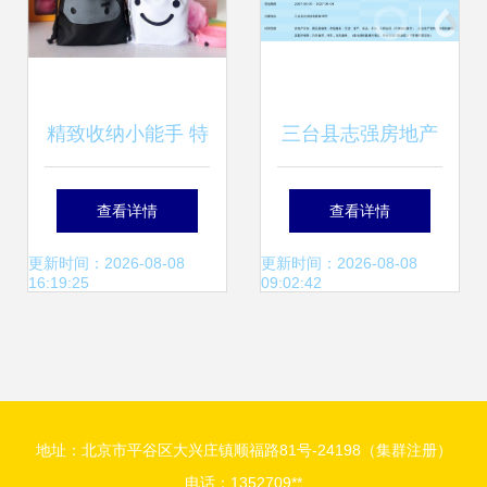
精致收纳小能手 特
三台县志强房地产
价忍者兔子可爱布
开发的多元产业布
查看详情
查看详情
艺收纳袋，轻松整
局 从房地产到日用
更新时间：2026-08-08
更新时间：2026-08-08
16:19:25
09:02:42
理生活点滴
杂品的跨界探索
地址：北京市平谷区大兴庄镇顺福路81号-24198（集群注册）
电话：1352709**